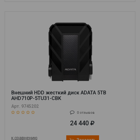
Внешний HDD жесткий диск ADATA 5TB
AHD710P-5TU31-CBK
Арт. 9745202
0 отзывов
24 440
к сравнению