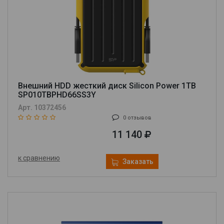
Внешний HDD жесткий диск Silicon Power 1TB
SP010TBPHD66SS3Y
Арт. 10372456
0 отзывов
11 140
к сравнению
Заказать