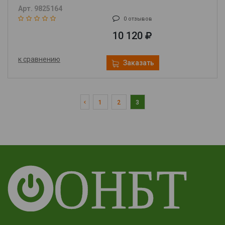
Арт. 9825164
0 отзывов
10 120
к сравнению
Заказать
1
2
3