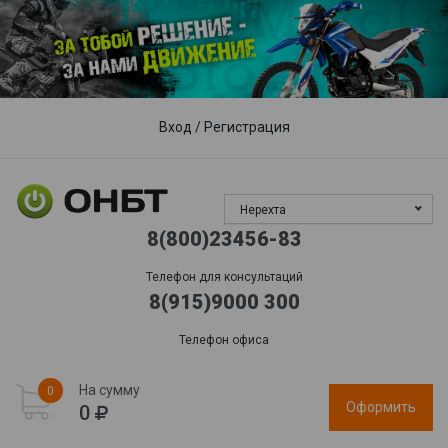
Пункты выдачи
Доставка
Гарантия, сервис
Обработка заказов:
пн-пт: 09:00 - 17:00,
сб-вс
: выходной
Вход
/
Регистрация
Нерехта
8(800)23456-83
Телефон для консультаций
8(915)9000 300
Телефон офиса
На сумму
0
Оформить
0