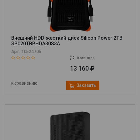
Внешний HDD жесткий диск Silicon Power 2TB
SP020TBPHDA30S3A
Арт. 10524705
0 отзывов
13 160
к сравнению
Заказать