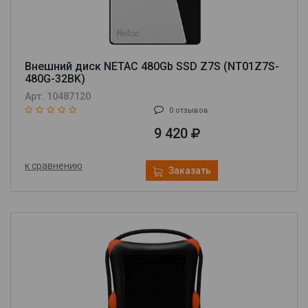
Внешний диск NETAC 480Gb SSD Z7S (NT01Z7S-
480G-32BK)
Арт. 10487120
0 отзывов
9 420
к сравнению
Заказать