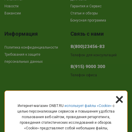
Новости
Гарантия и Сервис
Вакансии
Cтатьи и обзоры
Бонусная программа
Информация
Связь с нами
8(800)23456-83
Политика конфиденциальности
Требования к защите
Телефон для консультаций
персональных данных
8(915) 9000 300
Телефон офиса
+
Адрес
Интернет-магазин ONBT.RU
использует файлы «Сookie»
с
целью персонализации сервисов и повышения удобства
г.Кострома
пользования веб-сайтом, проведения ретаргетинга,
пр-т Текстильщиков, 11
проведения статистических исследований и обзоров.
«Cookie» представляют собой небольшие файлы,