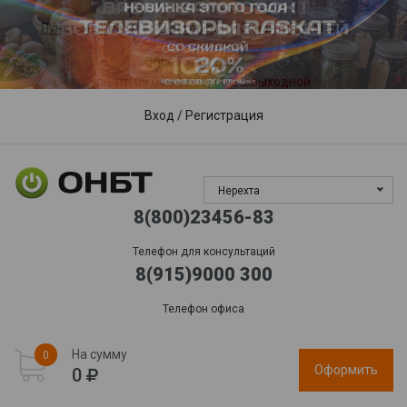
Пункты выдачи
Доставка
Гарантия, сервис
Обработка заказов:
пн-пт: 09:00 - 17:00,
сб-вс
: выходной
Вход
/
Регистрация
Нерехта
8(800)23456-83
Телефон для консультаций
8(915)9000 300
Телефон офиса
На сумму
0
Оформить
0