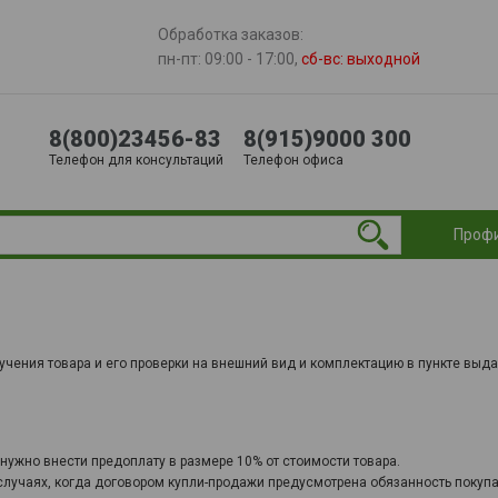
Обработка заказов:
пн-пт: 09:00 - 17:00,
сб-вс
: выходной
8(800)23456-83
8(915)9000 300
Телефон для консультаций
Телефон офиса
Проф
чения товара и его проверки на внешний вид и комплектацию в пункте выда
ужно внести предоплату в размере 10% от стоимости товара.
 случаях, когда договором купли-продажи предусмотрена обязанность покуп