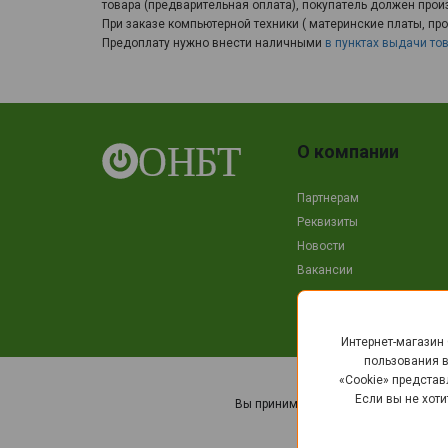
товара (предварительная оплата), покупатель должен прои
При заказе компьютерной техники ( материнские платы, пр
Предоплату нужно внести наличными
в пунктах выдачи то
О компании
Партнерам
Реквизиты
Новости
Вакансии
Интернет-магазин
пользования в
«Cookie» предста
©
Если вы не хоти
Вы принимаете условия
политики в
Использование мат