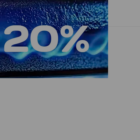
Вход
/
Регистрация
На сумму
0
Оформить
0
иль
Оплата
Контакты