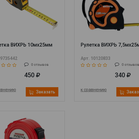
етка ВИХРЬ 10мх25мм
Рулетка ВИХРЬ 7,5мх25
 9735442
Арт. 10120833
0 отзывов
0 отзыво
450
340
авнению
к сравнению
Заказать
Заказ