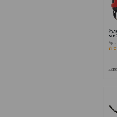
Руле
м х 
Арт.
к ср