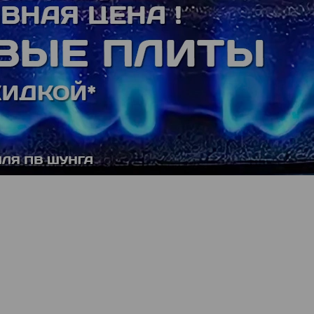
Обработка заказов:
пн-пт: 09:00 - 17:00,
сб-вс
: выходной
8(800)23456-83
8(915)9000 300
Телефон для консультаций
Телефон офиса
Проф