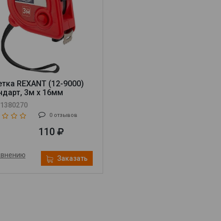
етка REXANT (12-9000)
ндарт, 3м х 16мм
 1380270
0 отзывов
110
авнению
Заказать