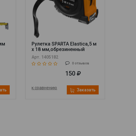
мм
Рулетка SPARTA Elastica,5 м
х 18 мм,обрезиненный
корпус
Арт. 1405182
в
0 отзывов
150
к сравнению
ать
Заказать