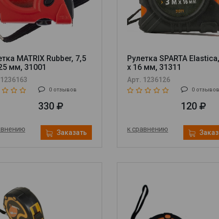
тка MATRIX Rubber, 7,5
Рулетка SPARTA Elastica,
25 мм, 31001
х 16 мм, 31311
 1236163
Арт. 1236126
0 отзывов
0 отзыво
330
120
авнению
к сравнению
Заказать
Заказ