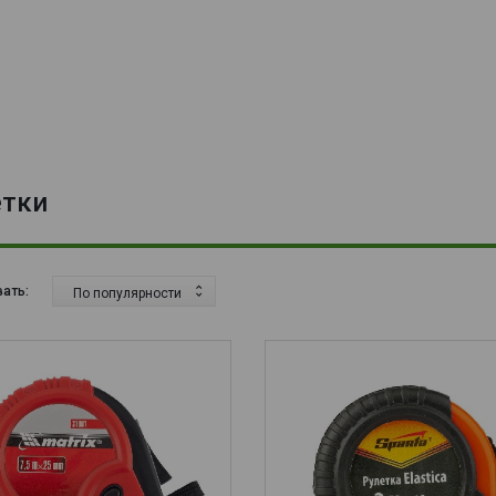
етки
ать:
По популярности