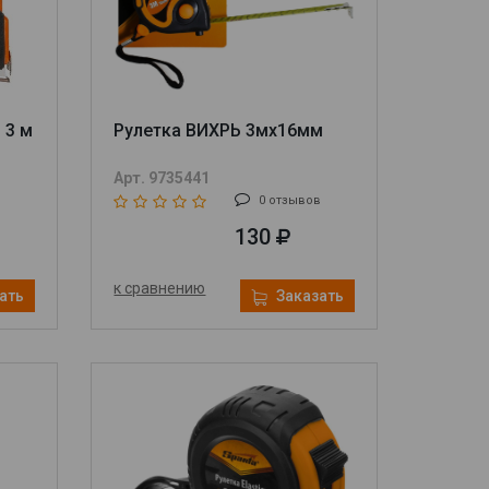
 3 м
Рулетка ВИХРЬ 3мх16мм
Арт. 9735441
в
0 отзывов
130
к сравнению
ать
Заказать