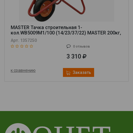
MASTER Тачка строительная 1-
кол.WB5009М1/100 (14/23/37/22) MASTER 200кг,
оранжевая КФ (синий квадрат) 00-00019009
Арт. 1357250
0 отзывов
3 310
к сравнению
Заказать