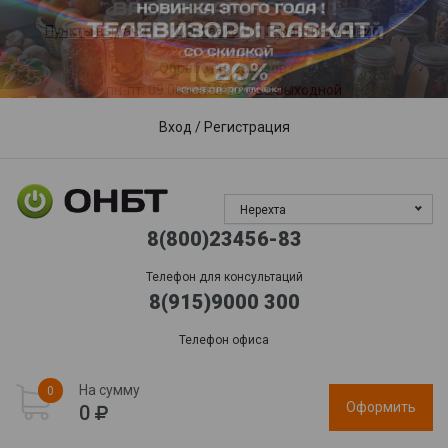
Пункты выдачи
Доставка
Гарантия, сервис
Обработка заказов:
пн-пт: 09:00 - 17:00,
сб-вс
: выходной
Вход
/
Регистрация
Нерехта
8(800)23456-83
Телефон для консультаций
8(915)9000 300
Телефон офиса
На сумму
0
Оформить
0