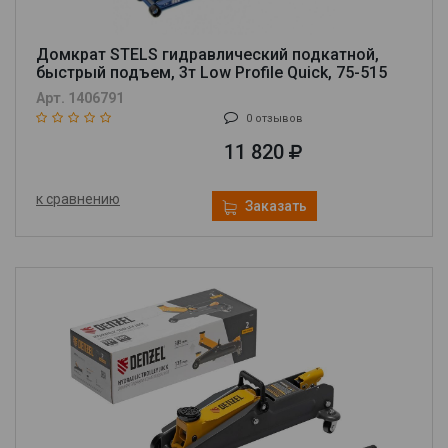
Домкрат STELS гидравлический подкатной,
быстрый подъем, 3т Low Profile Quick, 75-515
мм, профессиональный
Арт. 1406791
0 отзывов
11 820
к сравнению
Заказать