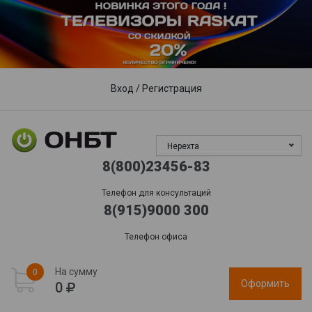
Пункты выдачи
Доставка
Гарантия, сервис
Обработка заказов:
пн-пт: 09:00 - 17:00,
сб-вс
: выходной
Вход
/
Регистрация
Нерехта
8(800)23456-83
Телефон для консультаций
8(915)9000 300
Телефон офиса
На сумму
0
Оформить
0