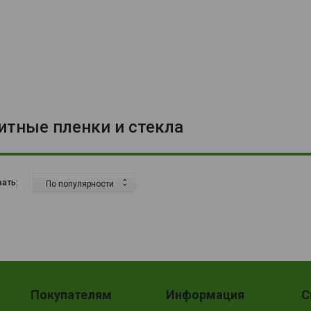
тные пленки и стекла
ать:
По популярности
Покупателям
Информация
С