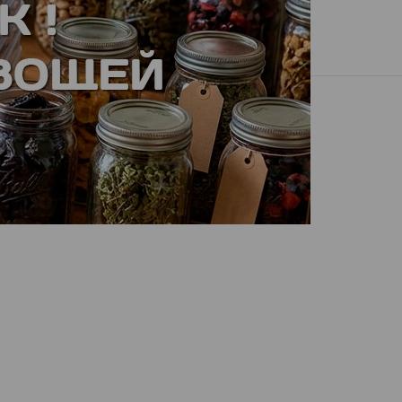
Вход
/
Регистрация
На сумму
0
Оформить
0
иль
Оплата
Контакты