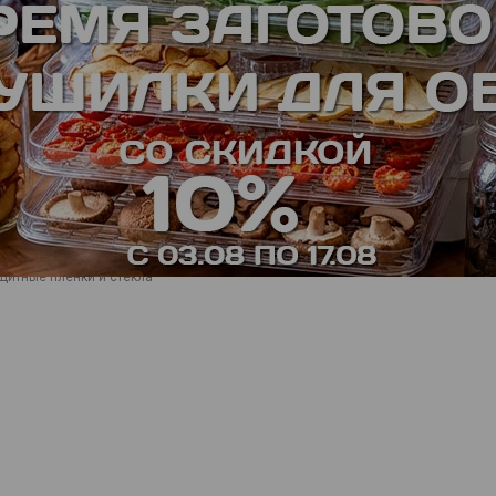
Обработка заказов:
пн-пт: 09:00 - 17:00,
сб-вс
: выходной
8(800)23456-83
8(915)9000 300
Телефон для консультаций
Телефон офиса
Проф
щитные пленки и стекла