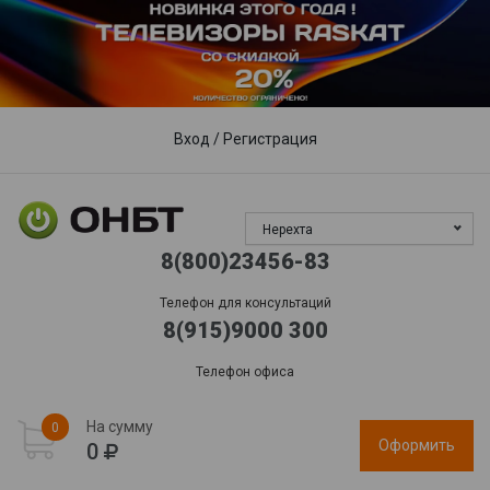
Пункты выдачи
Доставка
Гарантия, сервис
Обработка заказов:
пн-пт: 09:00 - 17:00,
сб-вс
: выходной
Вход
/
Регистрация
Нерехта
8(800)23456-83
Телефон для консультаций
8(915)9000 300
Телефон офиса
На сумму
0
Оформить
0