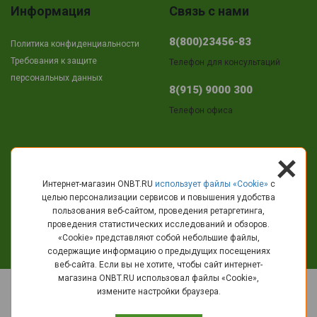
Информация
Связь с нами
8(800)23456-83
Политика конфиденциальности
Требования к защите
Телефон для консультаций
персональных данных
8(915) 9000 300
Телефон офиса
+
Адрес
Интернет-магазин ONBT.RU
использует файлы «Сookie»
с
целью персонализации сервисов и повышения удобства
г.Кострома
пользования веб-сайтом, проведения ретаргетинга,
пр-т Текстильщиков, 11
проведения статистических исследований и обзоров.
«Cookie» представляют собой небольшие файлы,
info@onbt.ru
содержащие информацию о предыдущих посещениях
веб-сайта. Если вы не хотите, чтобы сайт интернет-
магазина ONBT.RU использовал файлы «Сookie»,
© 2010 - 2026 ОНБT.РУ - Интернет-магазин крупно бытовой техники и
измените настройки браузера.
электроники.
Вы принимаете условия
политики в отношении обработки