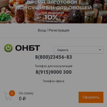
Пункты выдачи
Доставка
Гарантия, сервис
Обработка заказов:
пн-пт: 09:00 - 17:00,
сб-вс
: выходной
Вход
/
Регистрация
Нерехта
8(800)23456-83
Телефон для консультаций
8(915)9000 300
Телефон офиса
На сумму
0
Оформить
0