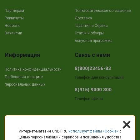
Партнерам
Пользовательское соглашение
Реквизиты
Доставка
Новости
Гарантия и Сервис
Вакансии
Cтатьи и обзоры
Бонусная программа
Информация
Связь с нами
8(800)23456-83
Политика конфиденциальности
Требования к защите
Телефон для консультаций
персональных данных
8(915) 9000 300
Телефон офиса
+
Адрес
Интернет-магазин ONBT.RU
использует файлы «Сookie»
с
целью персонализации сервисов и повышения удобства
г.Кострома