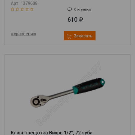
д.16мм) 08667
Арт. 1379608
0 отзывов
610
к сравнению
Заказать
Ключ-трещотка Вихрь 1/2", 72 зуба