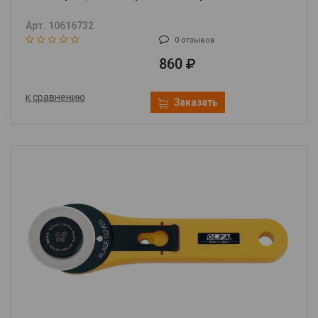
Арт. 10616732
0 отзывов
860
к сравнению
Заказать