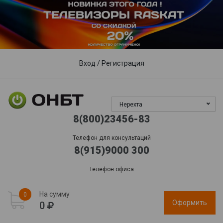
Пункты выдачи
Доставка
Гарантия, сервис
Обработка заказов:
пн-пт: 09:00 - 17:00,
сб-вс
: выходной
Вход
/
Регистрация
Нерехта
8(800)23456-83
Телефон для консультаций
8(915)9000 300
Телефон офиса
На сумму
0
Оформить
0