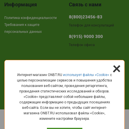
Информация
Связь с нами
8(800)23456-83
Политика конфиденциальности
Требования к защите
Телефон для консультаций
персональных данных
8(915) 9000 300
Телефон офиса
+
Адрес
Интернет-магазин ONBT.RU
использует файлы «Сookie»
с
целью персонализации сервисов и повышения удобства
г.Кострома
пользования веб-сайтом, проведения ретаргетинга,
пр-т Текстильщиков, 11
проведения статистических исследований и обзоров.
«Cookie» представляют собой небольшие файлы,
info@onbt.ru
содержащие информацию о предыдущих посещениях
веб-сайта. Если вы не хотите, чтобы сайт интернет-
магазина ONBT.RU использовал файлы «Сookie»,
© 2010 - 2026 ОНБT.РУ - Интернет-магазин крупно бытовой техники и
измените настройки браузера.
электроники.
Вы принимаете условия
политики в отношении обработки