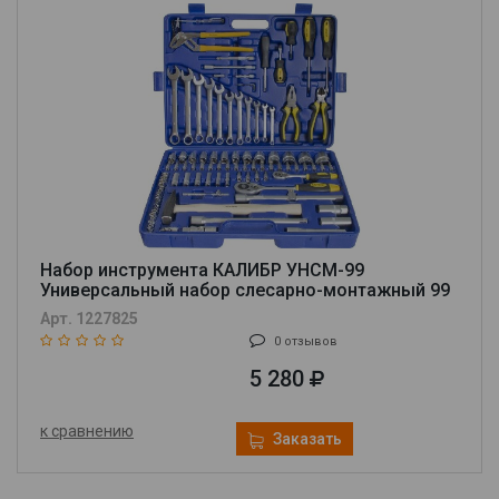
Набор инструмента КАЛИБР УНСМ-99
Универсальный набор слесарно-монтажный 99
предметов
Арт. 1227825
0 отзывов
5 280
к сравнению
Заказать