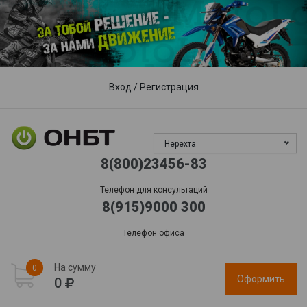
Пункты выдачи
Доставка
Гарантия, сервис
Обработка заказов:
пн-пт: 09:00 - 17:00,
сб-вс
: выходной
Вход
/
Регистрация
Нерехта
8(800)23456-83
Телефон для консультаций
8(915)9000 300
Телефон офиса
На сумму
0
Оформить
0