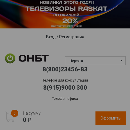
Пункты выдачи
Доставка
Гарантия, сервис
Обработка заказов:
пн-пт: 09:00 - 17:00,
сб-вс
: выходной
Вход
/
Регистрация
Нерехта
8(800)23456-83
Телефон для консультаций
8(915)9000 300
Телефон офиса
На сумму
0
Оформить
0