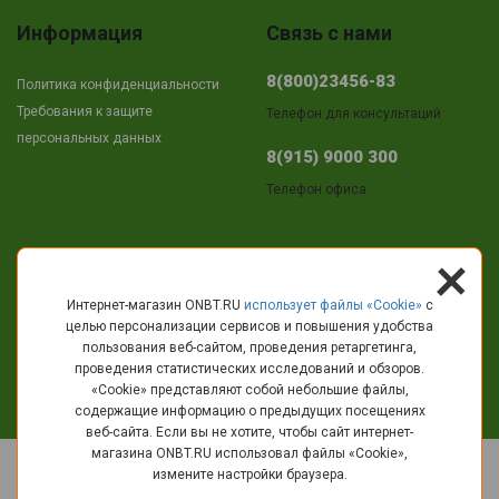
Информация
Связь с нами
8(800)23456-83
Политика конфиденциальности
Требования к защите
Телефон для консультаций
персональных данных
8(915) 9000 300
Телефон офиса
+
Адрес
Интернет-магазин ONBT.RU
использует файлы «Сookie»
с
целью персонализации сервисов и повышения удобства
г.Кострома
пользования веб-сайтом, проведения ретаргетинга,
пр-т Текстильщиков, 11
проведения статистических исследований и обзоров.
«Cookie» представляют собой небольшие файлы,
info@onbt.ru
содержащие информацию о предыдущих посещениях
веб-сайта. Если вы не хотите, чтобы сайт интернет-
магазина ONBT.RU использовал файлы «Сookie»,
© 2010 - 2026 ОНБT.РУ - Интернет-магазин крупно бытовой техники и
измените настройки браузера.
электроники.