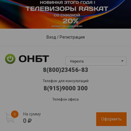
Пункты выдачи
Доставка
Гарантия, сервис
Обработка заказов:
пн-пт: 09:00 - 17:00,
сб-вс
: выходной
Вход
/
Регистрация
Нерехта
8(800)23456-83
Телефон для консультаций
8(915)9000 300
Телефон офиса
На сумму
0
Оформить
0