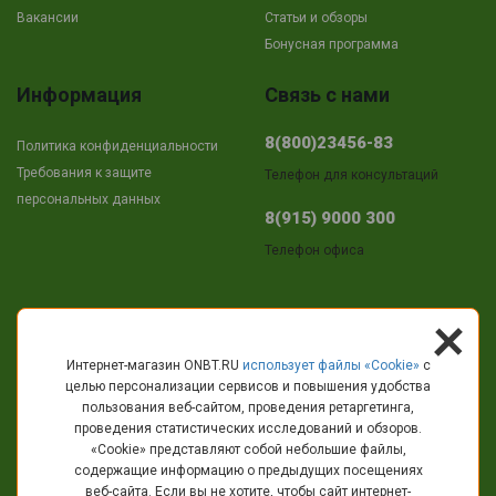
Вакансии
Cтатьи и обзоры
Бонусная программа
Информация
Связь с нами
8(800)23456-83
Политика конфиденциальности
Требования к защите
Телефон для консультаций
персональных данных
8(915) 9000 300
Телефон офиса
+
Адрес
Интернет-магазин ONBT.RU
использует файлы «Сookie»
с
целью персонализации сервисов и повышения удобства
г.Кострома
пользования веб-сайтом, проведения ретаргетинга,
пр-т Текстильщиков, 11
проведения статистических исследований и обзоров.
«Cookie» представляют собой небольшие файлы,
info@onbt.ru
содержащие информацию о предыдущих посещениях
веб-сайта. Если вы не хотите, чтобы сайт интернет-