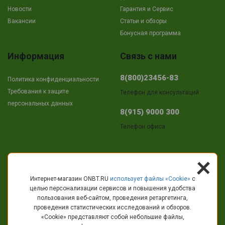
Новости
Гарантия и Сервис
Вакансии
Cтатьи и обзоры
Бонусная программа
Информация
Связь с нами
8(800)23456-83
Политика конфиденциальности
Требования к защите
Телефон для консультаций
персональных данных
8(915) 9000 300
Телефон офиса
+
Адрес
Интернет-магазин ONBT.RU
использует файлы «Сookie»
с
целью персонализации сервисов и повышения удобства
г.Кострома
пользования веб-сайтом, проведения ретаргетинга,
пр-т Текстильщиков, 11
проведения статистических исследований и обзоров.
«Cookie» представляют собой небольшие файлы,
info@onbt.ru