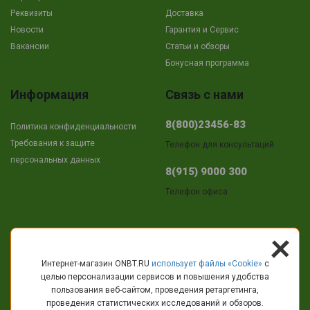
Реквизиты
Доставка
Новости
Гарантия и Сервис
Вакансии
Cтатьи и обзоры
Бонусная программа
Информация
Связь с нами
8(800)23456-83
Политика конфиденциальности
Требования к защите
Телефон для консультаций
персональных данных
8(915) 9000 300
Телефон офиса
+
Адрес
Интернет-магазин ONBT.RU
использует файлы «Сookie»
с
целью персонализации сервисов и повышения удобства
г.Кострома
пользования веб-сайтом, проведения ретаргетинга,
пр-т Текстильщиков, 11
проведения статистических исследований и обзоров.