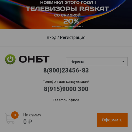
Пункты выдачи
Доставка
Гарантия, сервис
Обработка заказов:
пн-пт: 09:00 - 17:00,
сб-вс
: выходной
Вход
/
Регистрация
Нерехта
8(800)23456-83
Телефон для консультаций
8(915)9000 300
Телефон офиса
На сумму
0
Оформить
0