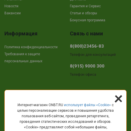
Новости
Гарантия и Сервис
Вакансии
Cтатьи и обзоры
Бонусная программа
Информация
Связь с нами
8(800)23456-83
Политика конфиденциальности
Требования к защите
Телефон для консультаций
персональных данных
8(915) 9000 300
Телефон офиса
+
Адрес
Интернет-магазин ONBT.RU
использует файлы «Сookie»
с
целью персонализации сервисов и повышения удобства
г.Кострома
пользования веб-сайтом, проведения ретаргетинга,
пр-т Текстильщиков, 11
проведения статистических исследований и обзоров.
«Cookie» представляют собой небольшие файлы,