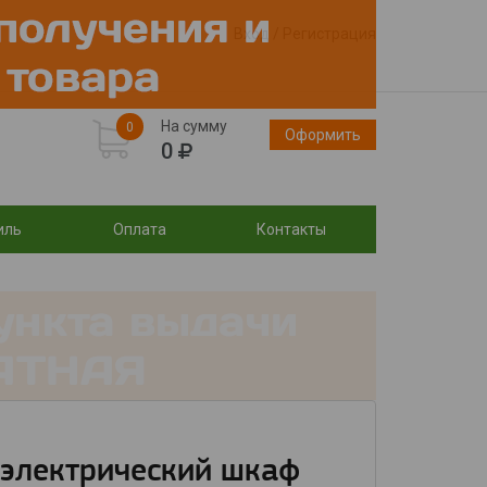
Вход
/
Регистрация
На сумму
0
Оформить
0
иль
Оплата
Контакты
 электрический шкаф