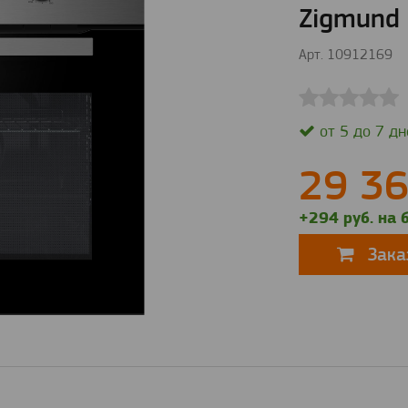
Zigmund 
Арт. 10912169
от 5 до 7 дн
29 3
+294 руб. на 
Зака