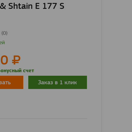
& Shtain E 177 S
(0)
ей
60
бонусный счет
Заказ в 1 клик
зать