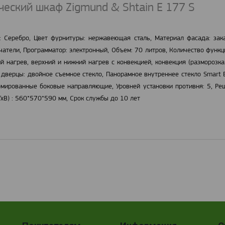
еский шкаф Zigmund & Shtain E 177 S
 Серебро, Цвет фурнитуры: нержавеющая сталь, Материал фасада: закал
атели, Программатор: электронный, Объем: 70 литров, Количество функций
й нагрев, верхний и нижний нагрев с конвекцией, конвекция (разморозка
 дверцы: двойное съемное стекло, Панорамное внутреннее стекло Smart 
омированные боковые направляющие, Уровней установки противня: 5, Реше
хВ) : 560*570*590 мм, Срок службы до 10 лет