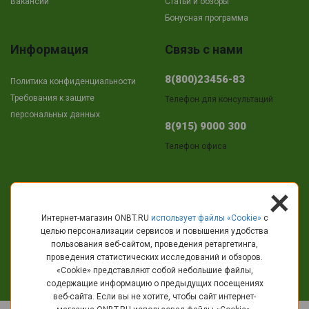
Вакансии
Cтатьи и обзоры
Бонусная программа
Информация
Связь с нами
8(800)23456-83
Политика конфиденциальности
Требования к защите
Телефон для консультаций
персональных данных
8(915) 9000 300
Телефон офиса
+
Адрес
Интернет-магазин ONBT.RU
использует файлы «Сookie»
с
целью персонализации сервисов и повышения удобства
г.Кострома
пользования веб-сайтом, проведения ретаргетинга,
пр-т Текстильщиков, 11
проведения статистических исследований и обзоров.
«Cookie» представляют собой небольшие файлы,
info@onbt.ru
содержащие информацию о предыдущих посещениях
веб-сайта. Если вы не хотите, чтобы сайт интернет-