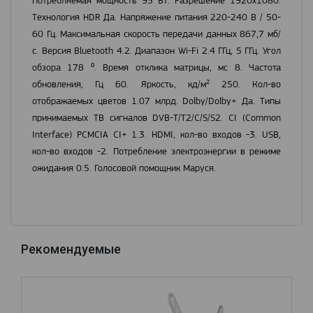
Потребляемая мощность 95 Вт. Разрешение 1920x1080.
Технология HDR Да. Напряжение питания 220-240 В / 50-
60 Гц. Максимальная скорость передачи данных 867,7 мб/
с. Версия Bluetooth 4.2. Диапазон Wi-Fi 2.4 ГГц, 5 ГГц. Угол
обзора 178 ⁰. Время отклика матрицы, мс 8. Частота
обновления, Гц 60. Яркость, кд/м² 250. Кол-во
отображаемых цветов 1.07 млрд. Dolby/Dolby+ Да. Типы
принимаемых ТВ сигналов DVB-T/T2/C/S/S2. CI (Common
Interface) PCMCIA CI+ 1.3. HDMI, кол-во входов -3. USB,
кол-во входов -2. Потребление электроэнергии в режиме
ожидания 0.5. Голосовой помощник Маруся.
Рекомендуемые