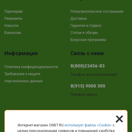
Партнерам
Пользовательское соглашение
Реквизиты
Доставка
Новости
Гарантия и Сервис
Вакансии
Cтатьи и обзоры
Бонусная программа
Информация
Связь с нами
8(800)23456-83
Политика конфиденциальности
Требования к защите
Телефон для консультаций
персональных данных
8(915) 9000 300
Телефон офиса
+
Адрес
Интернет-магазин ONBT.RU
использует файлы «Сookie»
с
целью персонализации сервисов и повышения удобства
г.Кострома