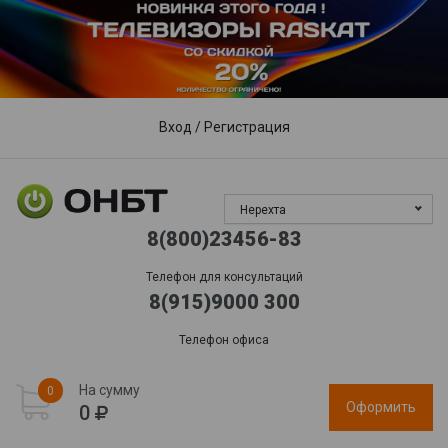
Пункты выдачи
Доставка
Гарантия, сервис
Обработка заказов:
пн-пт: 09:00 - 17:00,
сб-вс
: выходной
Вход
/
Регистрация
Нерехта
8(800)23456-83
Телефон для консультаций
8(915)9000 300
Телефон офиса
На сумму
0
Оформить
0