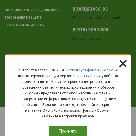
8(800)23456-83
Политика конфиденциальности
Требования к защите
Телефон для консультаций
персональных данных
8(915) 9000 300
Телефон офиса
+
Адрес
Интернет-магазин ONBT.RU
использует файлы «Сookie»
с
целью персонализации сервисов и повышения удобства
г.Кострома
пользования веб-сайтом, проведения ретаргетинга,
пр-т Текстильщиков, 11
проведения статистических исследований и обзоров.
«Cookie» представляют собой небольшие файлы,
info@onbt.ru
содержащие информацию о предыдущих посещениях
веб-сайта. Если вы не хотите, чтобы сайт интернет-
магазина ONBT.RU использовал файлы «Сookie»,
© 2010 - 2026 ОНБT.РУ - Интернет-магазин крупно бытовой техники и
измените настройки браузера.
электроники.
Вы принимаете условия
политики в отношении обработки
Принять
персональных данных
и
пользовательского соглашения
каждый раз,