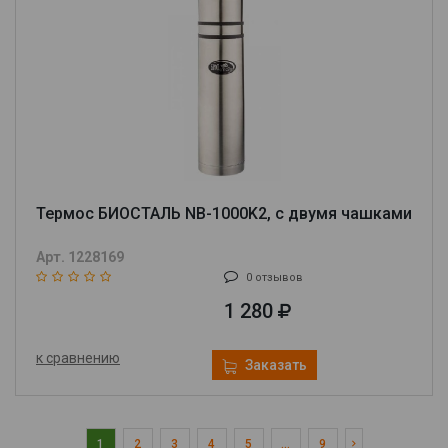
Термос БИОСТАЛЬ NB-1000K2, с двумя чашками
Арт. 1228169
0 отзывов
1 280
к сравнению
Заказать
1
2
3
4
5
...
9