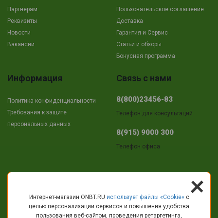
Партнерам
Пользовательское соглашение
Реквизиты
Доставка
Новости
Гарантия и Сервис
Вакансии
Cтатьи и обзоры
Бонусная программа
Информация
Связь с нами
8(800)23456-83
Политика конфиденциальности
Требования к защите
Телефон для консультаций
персональных данных
8(915) 9000 300
Телефон офиса
+
Адрес
Интернет-магазин ONBT.RU
использует файлы «Сookie»
с
целью персонализации сервисов и повышения удобства
г.Кострома
пользования веб-сайтом, проведения ретаргетинга,
пр-т Текстильщиков, 11